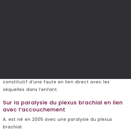
obstétricien au lieu de laisser se prolonger le travail.
Le praticien de garde ne sera appelé que 2 heures
plus tard ne permettant plus la réalisation d’une
césarienne. Les experts ont conclu qu’une extraction
précoce de l’enfant par césarienne dès l’apparition
des anomalies aurait permis d’éviter la survenue de
l’état neurologique présenté par l’enfant.
La CCI a entériné ce rapport en concluant que le
défaut de surveillance par la sage-femme du travail
et du bien-être fœtal a été inadapté et est
constitutif d’une faute en lien direct avec les
séquelles dans l’enfant.
Sur la paralysie du plexus brachial en lien
avec l’accouchement
A. est né en 2005 avec une paralysie du plexus
brachial.