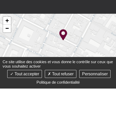
+
−
Ce site utilise des cookies et vous donne le contrôle sur ceux que
vous souhaitez activer
Tout accepter
Tout refuser
Personnaliser
Leaflet
Politique de confidentialité
©2021-26 Cabinet Carré-Paupart - Tous droits réservés -
Conception :
Absolute Communication
& Réalisation :
Answeb
-
Mentions légales
-
Plan du site
-
Gestion des
cookies