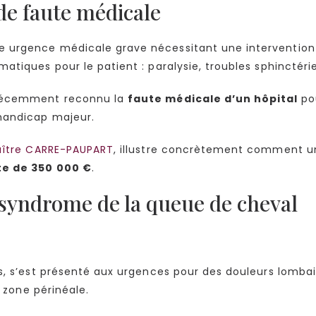
de faute médicale
e urgence médicale grave nécessitant une intervention
atiques pour le patient : paralysie, troubles sphinctéri
écemment reconnu la
faute médicale d’un hôpital
po
handicap majeur.
aître CARRE-PAUPART
, illustre concrètement comment un
e de 350 000 €
.
 syndrome de la queue de cheval
ns, s’est présenté aux urgences pour des douleurs lomb
a zone périnéale.