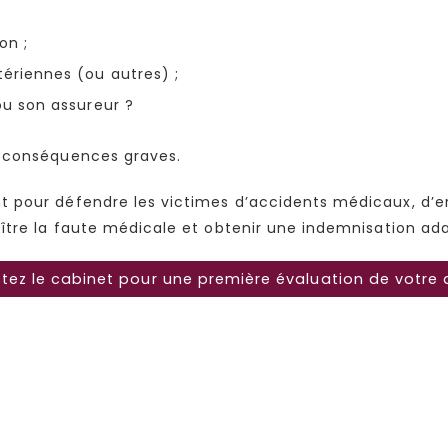
on ;
ériennes (ou autres) ;
ou son assureur ?
s conséquences graves.
 pour défendre les victimes d’accidents médicaux, d’err
ître la faute médicale et obtenir une indemnisation ad
ez le cabinet pour une première évaluation de votre 