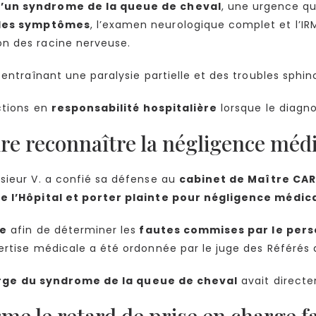
d’un syndrome de la queue de cheval
, une urgence qu
 des symptômes
, l’examen neurologique complet et l’IRM
n des racine nerveuse.
 entraînant une paralysie partielle et des troubles sphi
actions en
responsabilité hospitalière
lorsque le diagno
aire reconnaître la négligence méd
sieur V. a confié sa défense au
cabinet de Maître CAR
e l’Hôpital et porter plainte pour négligence médica
le
afin de déterminer les
fautes commises par le pers
ertise médicale a été ordonnée par le juge des Référés d
arge du syndrome de la queue de cheval
avait directe
me le retard de prise en charge fa