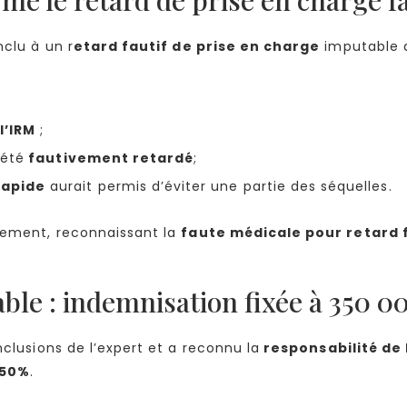
nclu à un r
etard fautif de prise en charge
imputable
l’IRM
;
 été
fautivement retardé
;
rapide
aurait permis d’éviter une partie des séquelles.
gement, reconnaissant la
faute médicale pour retard f
ble : indemnisation fixée à 350 0
nclusions de l’expert et a reconnu la
responsabilité de 
 50%
.