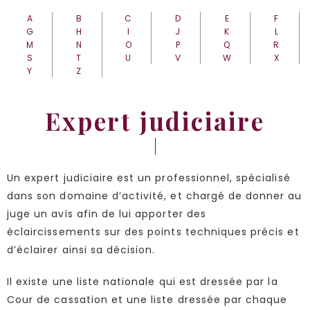
A
B
C
D
E
F
G
H
I
J
K
L
M
N
O
P
Q
R
S
T
U
V
W
X
Y
Z
Expert judiciaire
Un expert judiciaire est un professionnel, spécialisé
dans son domaine d’activité, et chargé de donner au
juge un avis afin de lui apporter des
éclaircissements sur des points techniques précis et
d’éclairer ainsi sa décision.
Il existe une liste nationale qui est dressée par la
Cour de cassation et une liste dressée par chaque