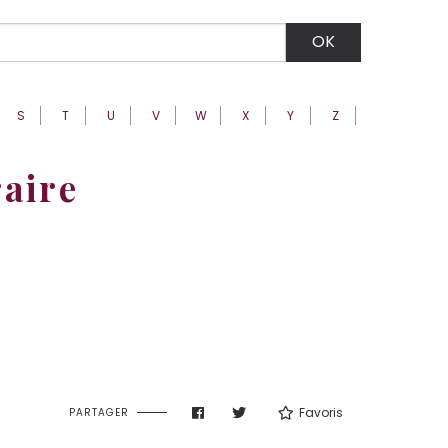
S
T
U
V
W
X
Y
Z
raire
Favoris
PARTAGER