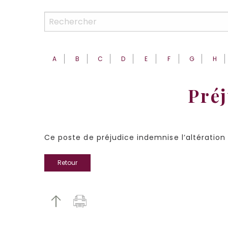
A
B
C
D
E
F
G
H
Préj
Ce poste de préjudice indemnise l’altération
Retour