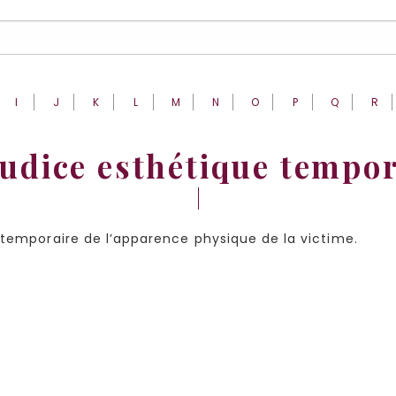
I
J
K
L
M
N
O
P
Q
R
udice esthétique tempo
 temporaire de l’apparence physique de la victime.