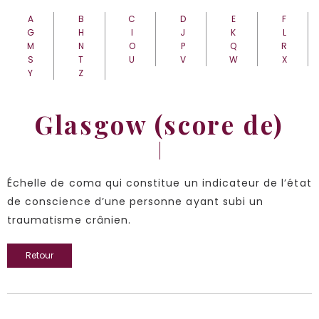
A
B
C
D
E
F
G
H
I
J
K
L
M
N
O
P
Q
R
S
T
U
V
W
X
Y
Z
Glasgow (score de)
Échelle de coma qui constitue un indicateur de l’état
de conscience d’une personne ayant subi un
traumatisme crânien.
Retour