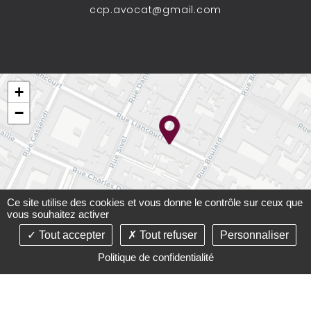
ccp.avocat@gmail.com
+
−
Ce site utilise des cookies et vous donne le contrôle sur ceux que
vous souhaitez activer
Tout accepter
Tout refuser
Personnaliser
Leaflet
Politique de confidentialité
©2021-26 Cabinet Carré-Paupart - Tous droits réservés -
Conception :
Absolute Communication
& Réalisation :
Answeb
-
Mentions légales
-
Plan du site
-
Gestion des
cookies