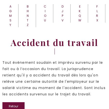
A
B
C
D
E
F
G
H
I
J
K
L
M
N
O
P
Q
R
S
T
U
V
W
X
Y
Z
Accident du travail
Tout événement soudain et imprévu survenu par le
fait ou à l’occasion du travail. La jurisprudence
retient qu'il y a accident du travail dès lors qu'on
relève une certaine autorité de l'employeur sur le
salarié victime au moment de l'accident. Sont inclus
les accidents survenus sur le trajet du travail.
Retour