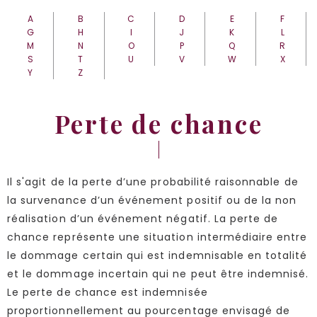
A
B
C
D
E
F
G
H
I
J
K
L
M
N
O
P
Q
R
S
T
U
V
W
X
Y
Z
Perte de chance
Il s'agit de la perte d’une probabilité raisonnable de
la survenance d’un événement positif ou de la non
réalisation d’un événement négatif. La perte de
chance représente une situation intermédiaire entre
le dommage certain qui est indemnisable en totalité
et le dommage incertain qui ne peut être indemnisé.
Le perte de chance est indemnisée
proportionnellement au pourcentage envisagé de