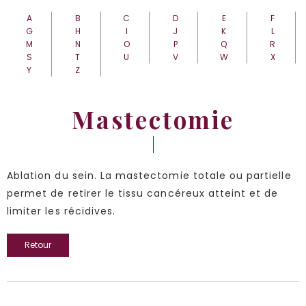
A
B
C
D
E
F
G
H
I
J
K
L
M
N
O
P
Q
R
S
T
U
V
W
X
Y
Z
Mastectomie
Ablation du sein. La mastectomie totale ou partielle
permet de retirer le tissu cancéreux atteint et de
limiter les récidives.
Retour