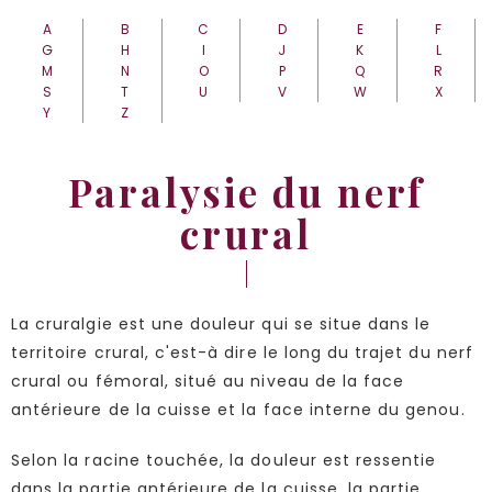
A
B
C
D
E
F
G
H
I
J
K
L
M
N
O
P
Q
R
S
T
U
V
W
X
Y
Z
Paralysie du nerf
crural
La cruralgie est une douleur qui se situe dans le
territoire crural, c'est-à dire le long du trajet du nerf
crural ou fémoral, situé au niveau de la face
antérieure de la cuisse et la face interne du genou.
Selon la racine touchée, la douleur est ressentie
dans la partie antérieure de la cuisse, la partie