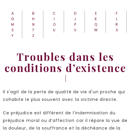
A
B
C
D
E
F
G
H
I
J
K
L
M
N
O
P
Q
R
S
T
U
V
W
X
Y
Z
Troubles dans les
conditions d’existence
Il s'agit de la perte de qualité de vie d'un proche qui
cohabite le plus souvent avec la victime directe.
Ce préjudice est différent de l’indemnisation du
préjudice moral ou d’affection car il répare la vue de
la douleur, de la souffrance et la déchéance de la