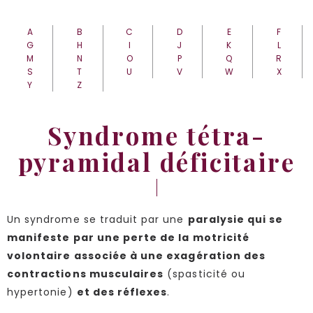
A
B
C
D
E
F
G
H
I
J
K
L
M
N
O
P
Q
R
S
T
U
V
W
X
Y
Z
Syndrome tétra-
pyramidal déficitaire
Un syndrome se traduit par une
paralysie qui se
manifeste par une perte de la motricité
volontaire associée à une exagération des
contractions musculaires
(spasticité ou
hypertonie)
et des réflexes
.