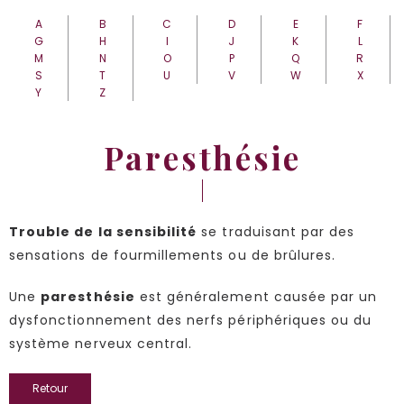
A
B
C
D
E
F
G
H
I
J
K
L
M
N
O
P
Q
R
S
T
U
V
W
X
Y
Z
Paresthésie
Trouble de la sensibilité
se traduisant par des
sensations de fourmillements ou de brûlures.
Une
paresthésie
est généralement causée par un
dysfonctionnement des nerfs périphériques ou du
système nerveux central.
Retour