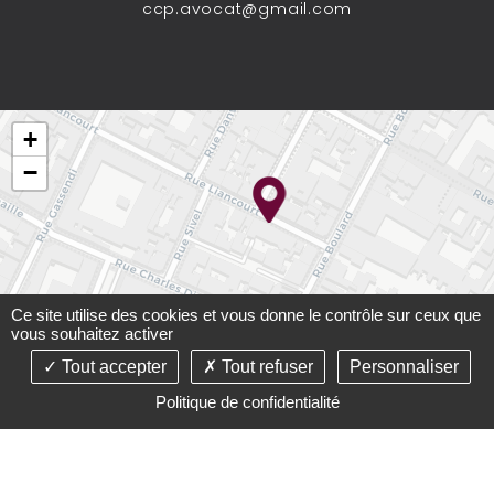
ccp.avocat@gmail.com
+
−
Ce site utilise des cookies et vous donne le contrôle sur ceux que
vous souhaitez activer
Tout accepter
Tout refuser
Personnaliser
Leaflet
Politique de confidentialité
©2021-26 Cabinet Carré-Paupart - Tous droits réservés -
Conception :
Absolute Communication
& Réalisation :
Answeb
-
Mentions légales
-
Plan du site
-
Gestion des
cookies