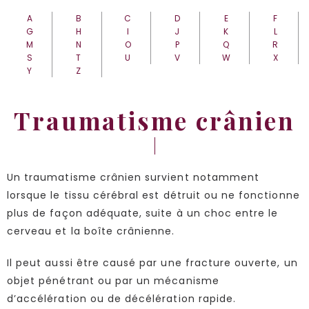
A
B
C
D
E
F
G
H
I
J
K
L
M
N
O
P
Q
R
S
T
U
V
W
X
Y
Z
Traumatisme crânien
Un traumatisme crânien survient notamment
lorsque le tissu cérébral est détruit ou ne fonctionne
plus de façon adéquate, suite à un choc entre le
cerveau et la boîte crânienne.
Il peut aussi être causé par une fracture ouverte, un
objet pénétrant ou par un mécanisme
d’accélération ou de décélération rapide.