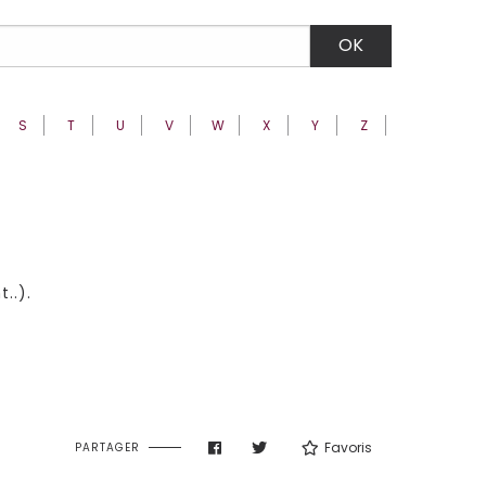
S
T
U
V
W
X
Y
Z
..).
Favoris
PARTAGER