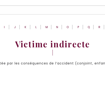
I
J
K
L
M
N
O
P
Q
R
Victime indirecte
ée par les conséquences de l’accident (conjoint, enfant