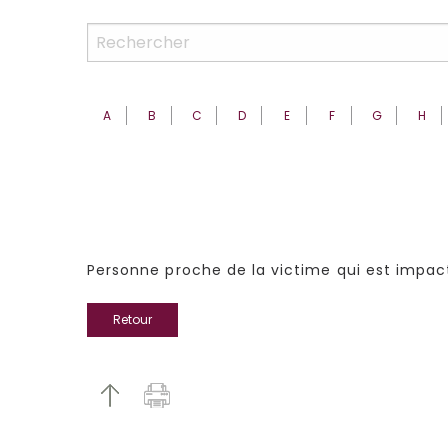
A
B
C
D
E
F
G
H
Personne proche de la victime qui est impact
Retour