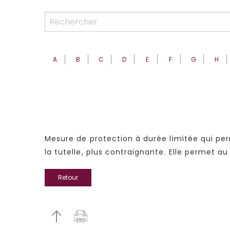
A
B
C
D
E
F
G
H
Mesure de protection à durée limitée qui perm
la tutelle, plus contraignante. Elle permet a
Retour