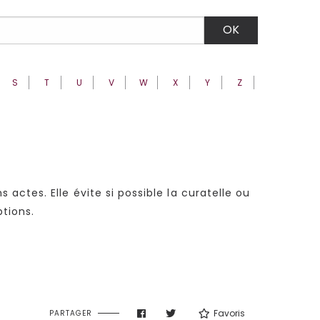
S
T
U
V
W
X
Y
Z
ctes. Elle évite si possible la curatelle ou
ptions.
Favoris
PARTAGER