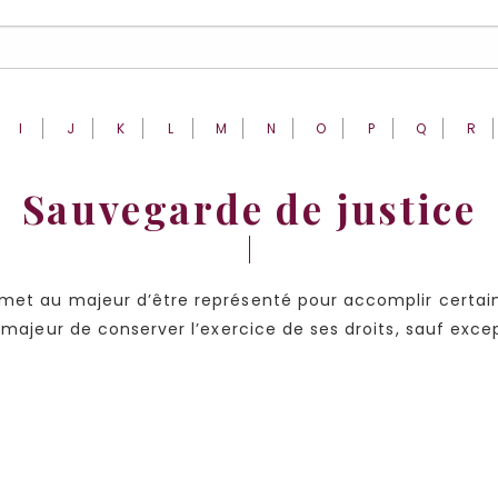
I
J
K
L
M
N
O
P
Q
R
Sauvegarde de justice
et au majeur d’être représenté pour accomplir certains a
u majeur de conserver l’exercice de ses droits, sauf exce