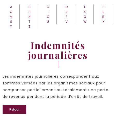
A
B
C
D
E
F
G
H
I
J
K
L
M
N
O
P
Q
R
S
T
U
V
W
X
Y
Z
Indemnités
journalières
Les indemnités journalières correspondent aux
sommes versées par les organismes sociaux pour
compenser partiellement ou totalement une perte
de revenus pendant la période d’arrêt de travail.
Retour