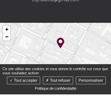
ccp.avocat@gmail.com
+
−
Ce site utilise des cookies et vous donne le contrôle sur ceux que
vous souhaitez activer
Tout accepter
Tout refuser
Personnaliser
Leaflet
Politique de confidentialité
©2021-26 Cabinet Carré-Paupart - Tous droits réservés -
Conception :
Absolute Communication
& Réalisation :
Answeb
-
Mentions légales
-
Plan du site
-
Gestion des
cookies