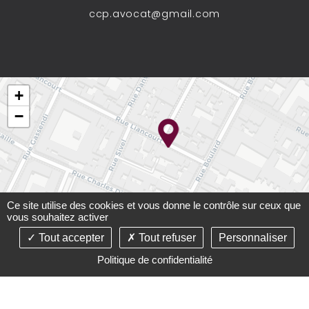
ccp.avocat@gmail.com
+
−
Ce site utilise des cookies et vous donne le contrôle sur ceux que
vous souhaitez activer
Tout accepter
Tout refuser
Personnaliser
Leaflet
Politique de confidentialité
©2021-26 Cabinet Carré-Paupart - Tous droits réservés -
Conception :
Absolute Communication
& Réalisation :
Answeb
-
Mentions légales
-
Plan du site
-
Gestion des
cookies