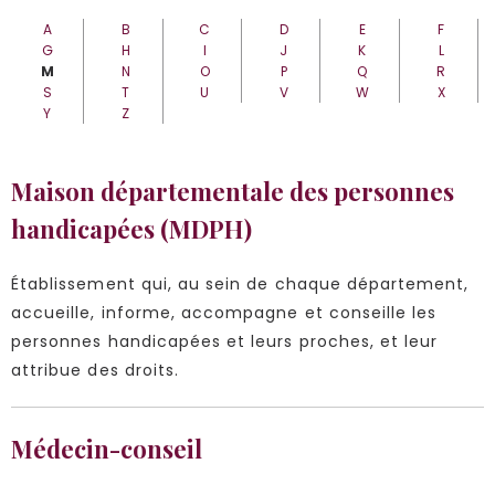
A
B
C
D
E
F
G
H
I
J
K
L
M
N
O
P
Q
R
S
T
U
V
W
X
Y
Z
Maison départementale des personnes
handicapées (MDPH)
Établissement qui, au sein de chaque département,
accueille, informe, accompagne et conseille les
personnes handicapées et leurs proches, et leur
attribue des droits.
Médecin-conseil