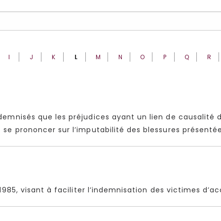
I
J
K
L
M
N
O
P
Q
R
indemnisés que les préjudices ayant un lien de causalité 
de se prononcer sur l’imputabilité des blessures présentée
et 1985, visant à faciliter l’indemnisation des victimes d’