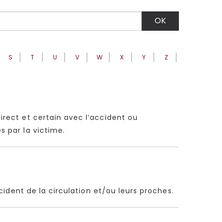
S
T
U
V
W
X
Y
Z
direct et certain avec l’accident ou
s par la victime.
accident de la circulation et/ou leurs proches.