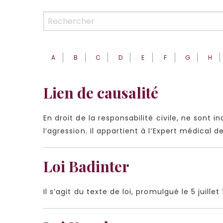
A
B
C
D
E
F
G
H
Lien de causalité
En droit de la responsabilité civile, ne sont 
l’agression. Il appartient à l’Expert médical 
Loi Badinter
Il s’agit du texte de loi, promulgué le 5 juill