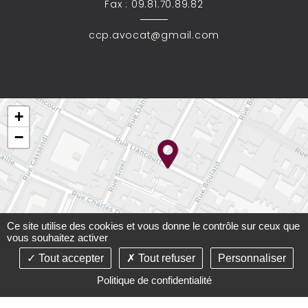
Fax : 09.81.70.89.82
ccp.avocat@gmail.com
+
−
Ce site utilise des cookies et vous donne le contrôle sur ceux que
vous souhaitez activer
Tout accepter
Tout refuser
Personnaliser
Leaflet
Politique de confidentialité
©2021-26 Cabinet Carré-Paupart - Tous droits réservés -
Conception :
Absolute Communication
& Réalisation :
Answeb
-
Mentions légales
-
Plan du site
-
Gestion des