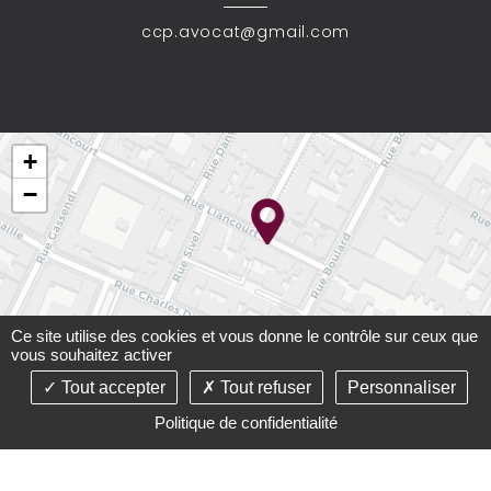
ccp.avocat@gmail.com
+
−
Ce site utilise des cookies et vous donne le contrôle sur ceux que
vous souhaitez activer
Tout accepter
Tout refuser
Personnaliser
Leaflet
Politique de confidentialité
©2021-26 Cabinet Carré-Paupart - Tous droits réservés -
Conception :
Absolute Communication
& Réalisation :
Answeb
-
Mentions légales
-
Plan du site
-
Gestion des
cookies