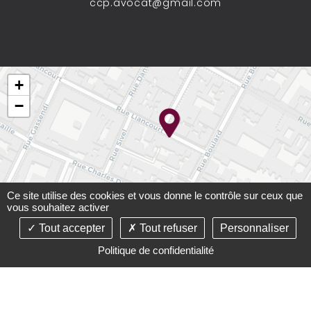
ccp.avocat@gmail.com
+
−
Ce site utilise des cookies et vous donne le contrôle sur ceux que
vous souhaitez activer
Tout accepter
Tout refuser
Personnaliser
Leaflet
Politique de confidentialité
©2021-26 Cabinet Carré-Paupart - Tous droits réservés -
Conception :
Absolute Communication
& Réalisation :
Answeb
-
Mentions légales
-
Plan du site
-
Gestion des
cookies