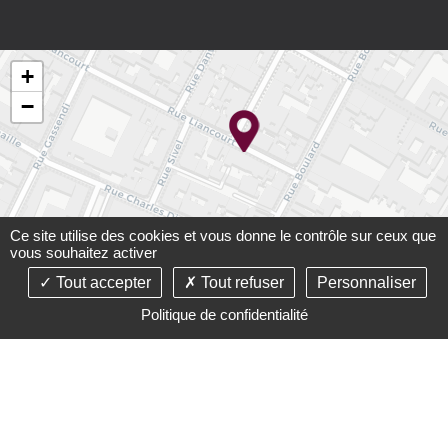
+
−
Ce site utilise des cookies et vous donne le contrôle sur ceux que
vous souhaitez activer
Tout accepter
Tout refuser
Personnaliser
Leaflet
Politique de confidentialité
©2021-26 Cabinet Carré-Paupart - Tous droits réservés -
Conception :
Absolute Communication
& Réalisation :
Answeb
-
Mentions légales
-
Plan du site
-
Gestion des
cookies