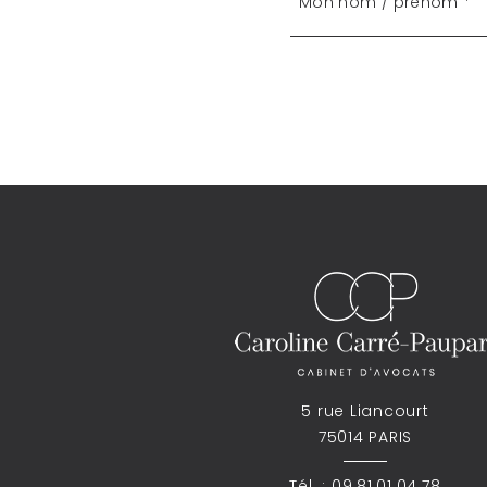
5 rue Liancourt
75014 PARIS
Tél. :
09.81.01.04.78