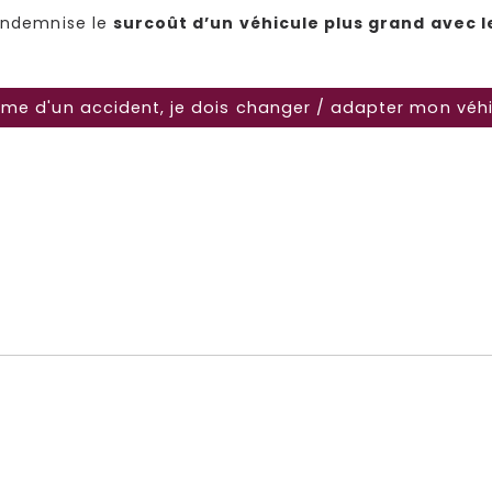
 indemnise le
surcoût d’un véhicule plus grand avec l
ime d'un accident, je dois changer / adapter mon véh