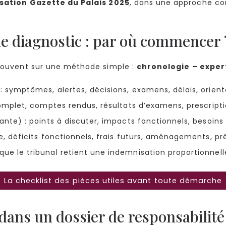
sation Gazette du Palais 2025
, dans une approche c
e diagnostic : par où commencer 
e souvent sur une méthode simple :
chronologie – exper
: symptômes, alertes, décisions, examens, délais, orient
mplet, comptes rendus, résultats d’examens, prescriptio
nte) : points à discuter, impacts fonctionnels, besoi
, déficits fonctionnels, frais futurs, aménagements, pr
que le tribunal retient une indemnisation proportionnelle 
La checklist des pièces utiles avant toute démarche
ans un dossier de responsabilité 