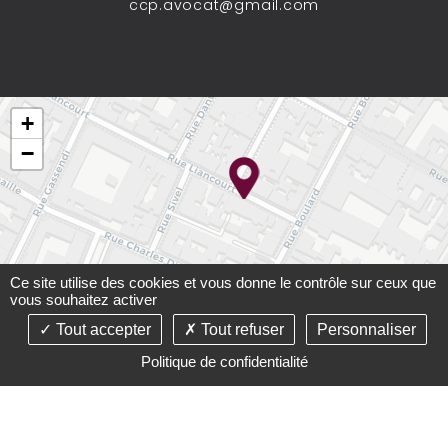
ccp.avocat@gmail.com
+
−
Ce site utilise des cookies et vous donne le contrôle sur ceux que
vous souhaitez activer
Tout accepter
Tout refuser
Personnaliser
Leaflet
Politique de confidentialité
©2021-26 Cabinet Carré-Paupart - Tous droits réservés -
Conception :
Absolute Communication
& Réalisation :
Answeb
-
Mentions légales
-
Plan du site
-
Gestion des
cookies