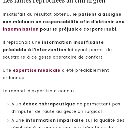
Les fautes reprochées au chirurgien
Insatisfait du résultat obtenu,
le patient a assigné
son médecin en responsabilité afin d’obtenir une
indemnisation
pour le préjudice corporel subi
.
Il reprochait une
information insuffisante
préalable à l’intervention
lui ayant permis de
soustraire à ce geste opératoire de confort.
Une
expertise médicale
a été préalablement
ordonnée.
Le rapport d’expertise a conclu :
A un
échec thérapeutique
ne permettant pas
d’imputer de faute au geste chirurgical
A une
information imparfaite
sur la qualité des
résultats à attendre quant aux bénéfices de