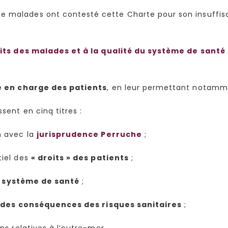
de malades ont contesté cette Charte pour son insuffis
roits des malades et à la qualité du système de santé 
e en charge des patients
, en leur permettant notam
ssent en cinq titres :
n avec la
jurisprudence Perruche
;
tiel des
« droits » des patients
;
u système de santé
;
 des conséquences des risques sanitaires
;
ns relatives à l’outre-mer.