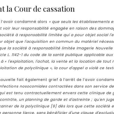
t la Cour de cassation
de l’avoir condamné alors
« que seuls les établissements e
t voir leur responsabilité engagée en raison des dommag
ciété à responsabilité limitée qui a pour objet social l'ex
ur objet que l'acquisition en commun du matériel nécessai
e la société à responsabilité limitée Imagerie Nouvelle d
rticle L. 1142-1 du code de la santé publique applicable 
 à « l'exploitation, l'achat, la vente et la location de tou
oitation de polyclinique », la cour d'appel a violé ce text
nouvelle fait également grief à l’arrêt de l’avoir conda
nfections nosocomiales contractées dans son service de 
ui est tenu contractuellement envers cette clinique de ga
ontrôle, un planning de garde et d'astreinte ; qu'en jug
 scanner de la polyclinique [9] dès lors que cette sociét
personne tierce, sans bénéficier d'une clause d'exclusivi