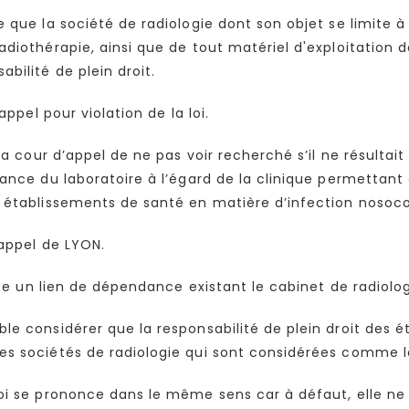
que la société de radiologie dont son objet se limite à l'
diothérapie, ainsi que de tout matériel d'exploitation de
bilité de plein droit.
appel pour violation de la loi.
la cour d’appel de ne pas voir recherché s’il ne résultai
dance du laboratoire à l’égard de la clinique permettant
s établissements de santé en matière d’infection nosoc
’appel de LYON.
iste un lien de dépendance existant le cabinet de radiolo
le considérer que la responsabilité de plein droit des 
s sociétés de radiologie qui sont considérées comme le
voi se prononce dans le même sens car à défaut, elle n