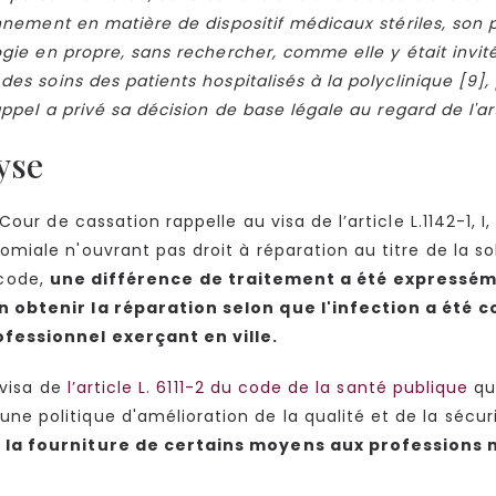
onnement en matière de dispositif médicaux stériles, son
gie en propre, sans rechercher, comme elle y était invité
es soins des patients hospitalisés à la polyclinique [9],
ppel a privé sa décision de base légale au regard de l'arti
lyse
our de cassation rappelle au visa de l’article L.1142-1, 
iale n'ouvrant pas droit à réparation au titre de la so
e code,
une différence de traitement a été expressém
 obtenir la réparation selon que l'infection a été 
fessionnel exerçant en ville.
 visa de
l’article L. 6111-2 du code de la santé publique
qu
 politique d'amélioration de la qualité et de la sécur
t la fourniture de certains moyens aux professions