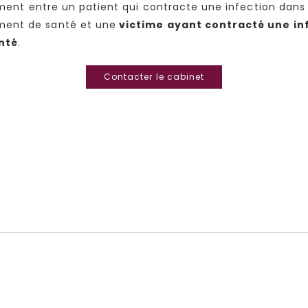
tement entre un patient qui contracte une infection dans
ment de santé et une
victime ayant contracté une inf
nté
.
Contacter le cabinet