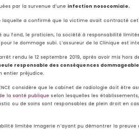
uées par la survenue d’une
infection nosocomiale.
ré laquelle a confirmé que la victime avait contracté c
 au fond, le praticien, la société à responsabilité limité
 pour le dommage subi. L’assureur de la Clinique est int
arrêt rendu le 12 septembre 2019, après avoir mis hors d
e seule responsable des conséquences dommageable
 entier préjudice.
VENCE considère que le cabinet de radiologie doit être a
 de la santé publique
selon lesquelles les établissements
stic ou de soins sont responsables de plein droit en cas
sabilité limitée Imagerie n’ayant pu démontrer la preuve